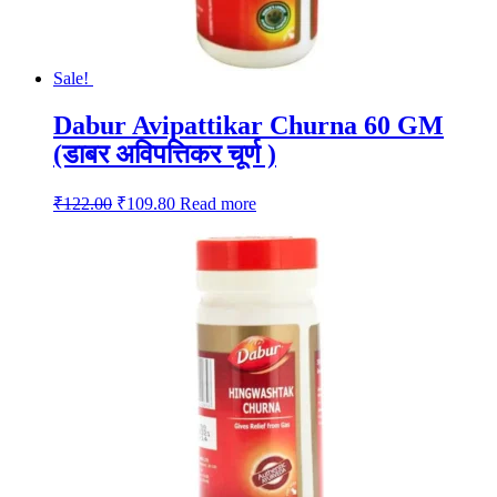
Sale!
Dabur Avipattikar Churna 60 GM
(डाबर अविपत्तिकर चूर्ण )
Original
Current
₹
122.00
₹
109.80
Read more
price
price
was:
is:
₹122.00.
₹109.80.