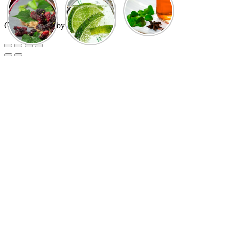
GuCherry Blog by
Everestthemes