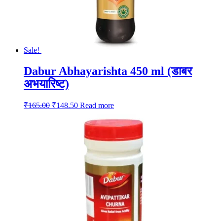
Sale!
Dabur Abhayarishta 450 ml (डाबर
अभयारिष्ट)
Original
Current
₹
165.00
₹
148.50
Read more
price
price
was:
is:
₹165.00.
₹148.50.