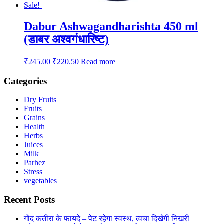
Sale!
Dabur Ashwagandharishta 450 ml
(डाबर अश्वगंधारिष्ट)
Original
Current
₹
245.00
₹
220.50
Read more
price
price
was:
is:
Categories
₹245.00.
₹220.50.
Dry Fruits
Fruits
Grains
Health
Herbs
Juices
Milk
Parhez
Stress
vegetables
Recent Posts
गोंद कतीरा के फायदे – पेट रहेगा स्वस्थ, त्वचा दिखेगी निखरी