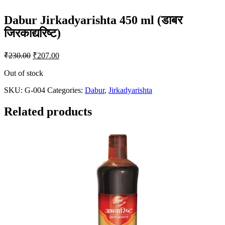
Dabur Jirkadyarishta 450 ml (डाबर
जिरकाद्यरिष्ट)
Original
Current
₹
230.00
₹
207.00
price
price
was:
is:
Out of stock
₹230.00.
₹207.00.
SKU:
G-004
Categories:
Dabur
,
Jirkadyarishta
Related products