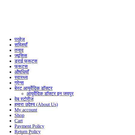
परहेज़
सब्जियाँ
तनाव
ज्यूसिस
ड्राई फ्रूट्स
फ्रूट्स
औषधियाँ
स्वास्थ्य
ग्रेन्स
बेस्ट आयुर्वेदिक डॉक्टर
आयुर्वेदिक डॉक्टर इन जयपुर
वेब स्टोरीज
हमारा उदेश्य (About Us)
My account
Shop
Cart
Payment Policy
Return Policy