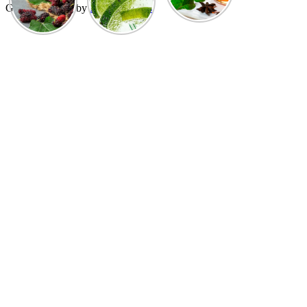
GuCherry Blog by
Everestthemes