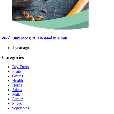
अलसी (flax seeds) खाने के फायदे in Hindi
1 year ago
Categories
Dry Fruits
Fruits
Grains
Health
Herbs
Juices
Milk
Parhez
Stress
vegetables