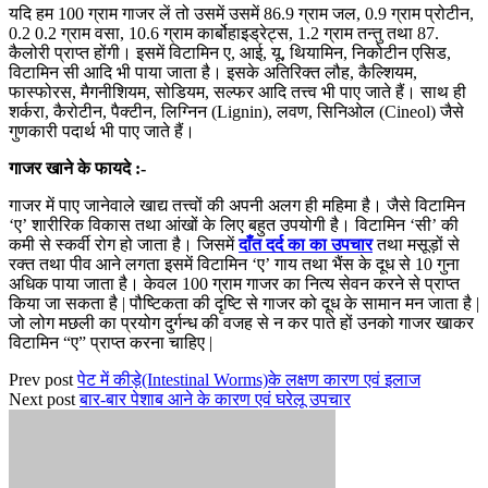
यदि हम 100 ग्राम गाजर लें तो उसमें उसमें 86.9 ग्राम जल, 0.9 ग्राम प्रोटीन,
0.2 0.2 ग्राम वसा, 10.6 ग्राम कार्बोहाइड्रेट्स, 1.2 ग्राम तन्तु तथा 87.
कैलोरी प्राप्त होंगी। इसमें विटामिन ए, आई, यू, थियामिन, निकोटीन एसिड,
विटामिन सी आदि भी पाया जाता है। इसके अतिरिक्त लौह, कैल्शियम,
फास्फोरस, मैगनीशियम, सोडियम, सल्फर आदि तत्त्व भी पाए जाते हैं। साथ ही
शर्करा, कैरोटीन, पैक्टीन, लिग्निन (Lignin), लवण, सिनिओल (Cineol) जैसे
गुणकारी पदार्थ भी पाए जाते हैं।
गाजर खाने के फायदे :-
गाजर में पाए जानेवाले खाद्य तत्त्वों की अपनी अलग ही महिमा है। जैसे विटामिन
‘ए’ शारीरिक विकास तथा आंखों के लिए बहुत उपयोगी है। विटामिन ‘सी’ की
कमी से स्कर्वी रोग हो जाता है। जिसमें
दाँत दर्द का का उपचार
तथा मसूड़ों से
रक्त तथा पीव आने लगता इसमें विटामिन ‘ए’ गाय तथा भैंस के दूध से 10 गुना
अधिक पाया जाता है। केवल 100 ग्राम गाजर का नित्य सेवन करने से प्राप्त
किया जा सकता है | पौष्टिकता की दृष्टि से गाजर को दूध के सामान मन जाता है |
जो लोग मछली का प्रयोग दुर्गन्ध की वजह से न कर पाते हों उनको गाजर खाकर
विटामिन “ए” प्राप्त करना चाहिए |
Prev post
पेट में कीड़े(Intestinal Worms)के लक्षण कारण एवं इलाज
Next post
बार-बार पेशाब आने के कारण एवं घरेलू उपचार