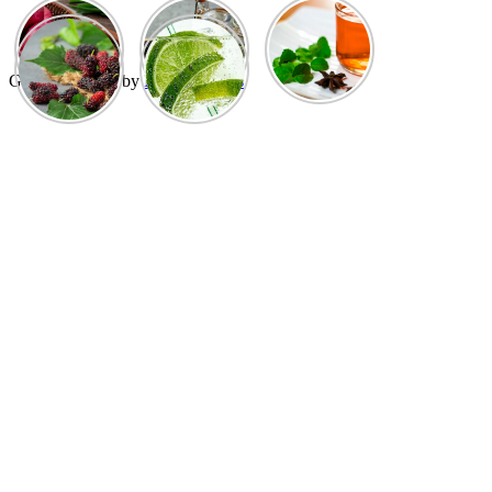
GuCherry Blog by
Everestthemes