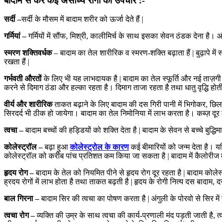
बादाम से करें कई असाध्य रोगों का उपचार :-
सर्दी –
सर्दी के मौसम में बादाम शरीर को ऊर्जा देते हैं |
गर्मियां –
गर्मियों में सौंफ, मिश्री, कालीमिर्च के साथ इसका सेवन ठंडक देना है।
स्मरण शक्तिवर्धक
– बादाम का तेल शारीरिक व स्मरण-शक्ति बढ़ाता हैं | बुढ़ापे में स
रखता हैं |
गर्भवती औरतों
के लिए भी यह लाभदायक है | बादाम का तेल स्फूर्ति और नई ताज़गी दे
करने से दिमाग ठंडा और हल्का रहता है। दिमाग ताजा रहता है तथा धातु वृद्धि होत
वीर्य और शारीरिक
ताकत बढ़ाने के लिए बादाम की दस गिरी पानी में भिगोकर, छि
सिरदर्द भी ठीक हो जायेगा। बादाम का तेल निमोनिया में लाभ करता है। कब्ज़ दूर
त्वचा –
बादाम बच्चों की हड्डियों को शक्ति देता है | बादाम के सेवन से बच्चे बुद्ध
कोलेस्ट्रॉल –
बढ़ा हुआ
कोलेस्ट्रोल के कारण
कई बीमारियों को जन्म देता है। य
कोलेस्ट्रॉल को करीब पांच प्रतिशत कम किया जा सकता है | बादाम में कैलोरीज मो
हृदय रोग –
बादाम के तेल को नियमित पीने से हृदय रोग दूर रहता है | बादाम कोले
ह्रदय रोगों में लाभ होता है तथा ताकत बढ़ती है | हृदय के रोगी नित्य दस बादाम,
बाल गिरना –
बादाम सिर की त्वचा का पोषण करता है | अंगुली के पोरवो से सिर मे
त्वचा रोग –
व्यक्ति की उम्र के साथ त्वचा की कार्य-प्रणाली मंद पड़ती जाती है, त