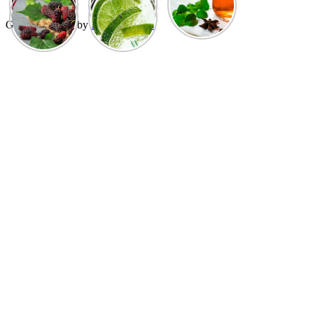
GuCherry Blog by
Everestthemes