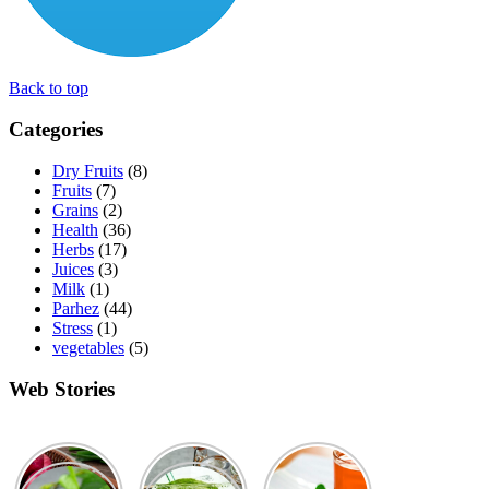
Back to top
Categories
Dry Fruits
(8)
Fruits
(7)
Grains
(2)
Health
(36)
Herbs
(17)
Juices
(3)
Milk
(1)
Parhez
(44)
Stress
(1)
vegetables
(5)
Web Stories