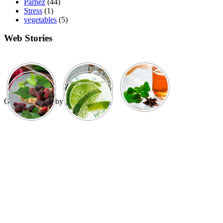
Parhez
(44)
Stress
(1)
vegetables
(5)
Web Stories
GuCherry Blog by
Everestthemes