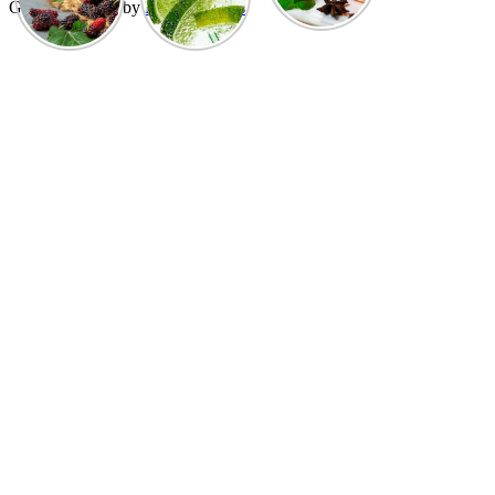
GuCherry Blog by
Everestthemes