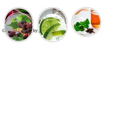
GuCherry Blog by
Everestthemes