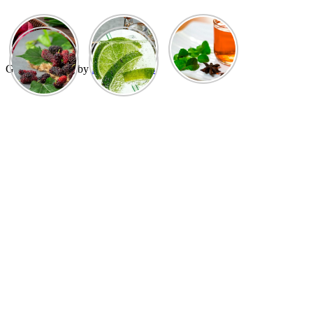
GuCherry Blog by
Everestthemes