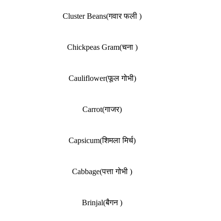
Cluster Beans(गवार फली )
Chickpeas Gram(चना )
Cauliflower(फूल गोभी)
Carrot(गाजर)
Capsicum(शिमला मिर्च)
Cabbage(पत्ता गोभी )
Brinjal(बैगन )