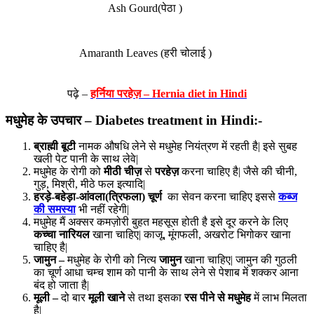
Ash Gourd(पेठा )
Amaranth Leaves (हरी चोलाई )
पढ़े –
हर्निया परहेज़ – Hernia diet in Hindi
मधुमेह के उपचार – Diabetes treatment in Hindi:-
ब्राह्मी बूटी
नामक औषधि लेने से मधुमेह नियंत्रण में रहती है| इसे सुबह
खली पेट पानी के साथ लेवे|
मधुमेह के रोगी को
मीठी चीज़
से
परहेज़
करना चाहिए है| जैसे की चीनी,
गुड़, मिश्री, मीठे फल इत्यादि|
हरड़े-बहेड़ा-आंवला(त्रिफला) चूर्ण
का सेवन करना चाहिए इससे
कब्ज
की समस्या
भी नहीं रहेगी|
मधुमेह मैं अक्सर कमज़ोरी बुहत महसूस होती है इसे दूर करने के लिए
कच्चा नारियल
खाना चाहिए| काजू, मूंगफली, अखरोट भिगोकर खाना
चाहिए है|
जामुन –
मधुमेह के रोगी को नित्य
जामुन
खाना चाहिए| जामुन की गुठली
का चूर्ण आधा चम्च शाम को पानी के साथ लेने से पेशाब में शक्कर आना
बंद हो जाता है|
मूली –
दो बार
मूली खाने
से तथा इसका
रस पीने से मधुमेह
में लाभ मिलता
है|