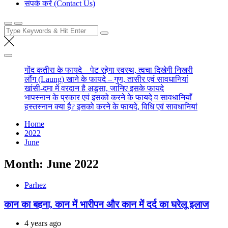
संपर्क करें (Contact Us)
Search
for:
गोंद कतीरा के फायदे – पेट रहेगा स्वस्थ, त्वचा दिखेगी निखरी
लौंग (Laung) खाने के फायदे – गुण, तासीर एवं सावधानियां
खांसी-दमा में वरदान है अडूसा, जानिए इसके फायदे
भापस्नान के प्रकार एवं इसको करने के फायदे व सावधानियाँ
हस्तस्नान क्या है? इसको करने के फायदे, विधि एवं सावधानियां
Home
2022
June
Month:
June 2022
Parhez
कान का बहना, कान में भारीपन और कान में दर्द का घरेलू इलाज
4 years ago