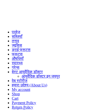
परहेज़
सब्जियाँ
तनाव
ज्यूसिस
ड्राई फ्रूट्स
फ्रूट्स
औषधियाँ
स्वास्थ्य
ग्रेन्स
बेस्ट आयुर्वेदिक डॉक्टर
आयुर्वेदिक डॉक्टर इन जयपुर
वेब स्टोरीज
हमारा उदेश्य (About Us)
My account
Shop
Cart
Payment Policy
Return Policy