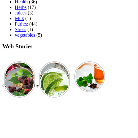
Health
(36)
Herbs
(17)
Juices
(3)
Milk
(1)
Parhez
(44)
Stress
(1)
vegetables
(5)
Web Stories
GuCherry Blog by
Everestthemes