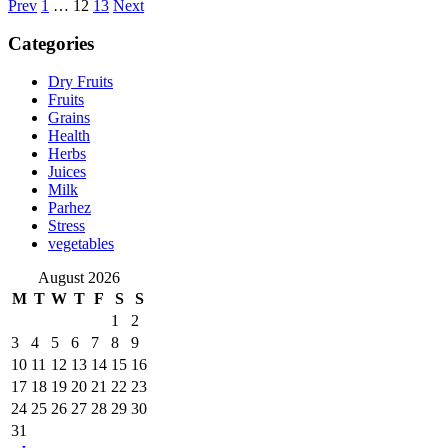
Posts
Prev
1
…
12
13
Next
pagination
Categories
Dry Fruits
Fruits
Grains
Health
Herbs
Juices
Milk
Parhez
Stress
vegetables
August 2026
M
T
W
T
F
S
S
1
2
3
4
5
6
7
8
9
10
11
12
13
14
15
16
17
18
19
20
21
22
23
24
25
26
27
28
29
30
31